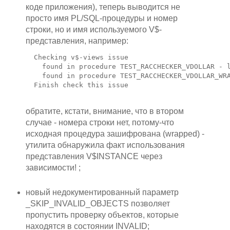
коде приложения), теперь выводится не
просто имя PL/SQL-процедуры и номер
строки, но и имя используемого V$-
представления, например:
  Checking v$-views issue

    found in procedure TEST_RACCHECKER_VDOLLAR - l
    found in procedure TEST_RACCHECKER_VDOLLAR_WRA
  Finish check this issue

обратите, кстати, внимание, что в втором
случае - номера строки нет, потому-что
исходная процедура зашифрована (wrapped) -
утилита обнаружила факт использования
представления V$INSTANCE через
зависимости! ;
новый недокументированный параметр
_SKIP_INVALID_OBJECTS позволяет
пропустить проверку объектов, которые
находятся в состоянии INVALID;