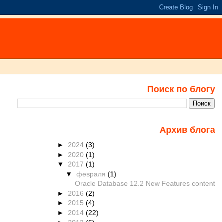
Поиск по блогу
Архив блога
►
2024
(3)
►
2020
(1)
▼
2017
(1)
▼
февраля
(1)
Oracle Database 12.2 New Features content
►
2016
(2)
►
2015
(4)
►
2014
(22)