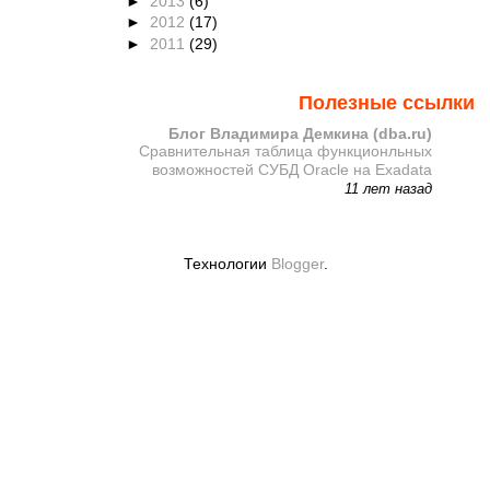
►
2013
(6)
►
2012
(17)
►
2011
(29)
Полезные ссылки
Блог Владимира Демкина (dba.ru)
Сравнительная таблица функционльных
возможностей СУБД Oracle на Exadata
11 лет назад
Технологии
Blogger
.