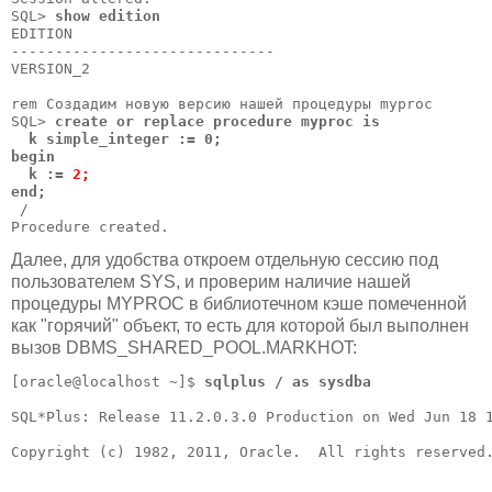
SQL> 
show edition
EDITION

------------------------------

VERSION_2

rem Создадим новую версию нашей процедуры myproc

SQL> 
create or replace procedure myproc is

  k simple_integer := 0;

begin

  k := 
2;
end;
 /

Далее, для удобства откроем отдельную сессию под
пользователем SYS, и проверим наличие нашей
процедуры MYPROC в библиотечном кэше помеченной
как "горячий" объект, то есть для которой был выполнен
вызов DBMS_SHARED_POOL.MARKHOT:
[oracle@localhost ~]$ 
sqlplus / as sysdba
SQL*Plus: Release 11.2.0.3.0 Production on Wed Jun 18 1
Copyright (c) 1982, 2011, Oracle.  All rights reserved.