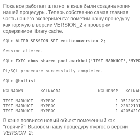
Пока все работает штатно: в кэше были создана копия
нашей процедуры. Теперь собственно самая главная
часть нашего эксперимента: пометим нашу процедуру
как горячую в версии VERSION_2 и проверим
содержимое library cache.
SQL> 
ALTER SESSION SET edition=version_2;
Session altered.

SQL> 
EXEC dbms_shared_pool.markhot('TEST_MARKHOT','MYP
PL/SQL procedure successfully completed.

SQL> 
@hotlist
KGLNAOWN       KGLNAOBJ               KGLHDNSP   KGLNAH
-------------- -------------------- ---------- --------
TEST_MARKHOT   MYPROC                        1 35136932
TEST_MARKHOT   MYPROC                        1 23822131
В кэше появился новый объект помеченный как
"горячий"! Вызовем нашу процедуру myproc в версии
VERSION_2
: