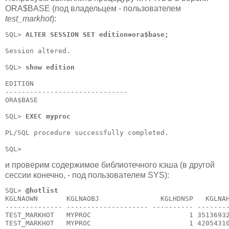
ORA$BASE (под владельцем - пользователем
test_markhot
):
SQL> 
ALTER SESSION SET edition=ora$base;
Session altered.

SQL> 
show edition
EDITION

------------------------------

ORA$BASE

SQL> 
EXEC myproc
PL/SQL procedure successfully completed.

SQL> 
и проверим содержимое библиотечного кэша (в другой
сессии конечно, - под пользователем SYS):
SQL> 
@hotlist
KGLNAOWN       KGLNAOBJ               KGLHDNSP   KGLNAH
-------------- -------------------- ---------- --------
TEST_MARKHOT   MYPROC                        1 35136932