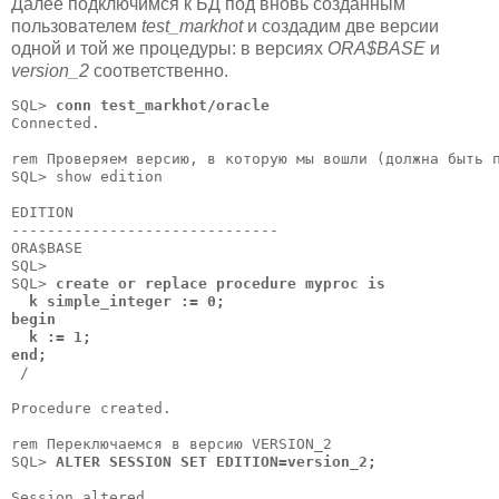
Далее подключимся к БД под вновь созданным
пользователем
test_markhot
и создадим две версии
одной и той же процедуры: в версиях
ORA$BASE
и
version_2
соответственно.
SQL> 
conn test_markhot/oracle
Connected.

rem Проверяем версию, в которую мы вошли (должна быть п
SQL> show edition

EDITION

------------------------------

ORA$BASE

SQL> 

SQL> 
create or replace procedure myproc is

  k simple_integer := 0;

begin

  k := 1;

end;
 /

Procedure created.

rem Переключаемся в версию VERSION_2

SQL> 
ALTER SESSION SET EDITION=version_2;
Session altered.
