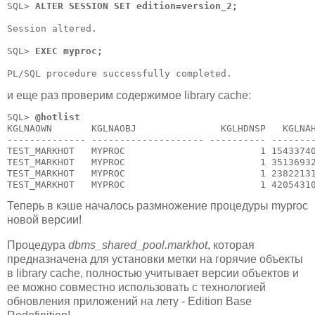
SQL> 
ALTER SESSION SET edition=version_2;
Session altered.

SQL> 
EXEC myproc;
и еще раз проверим содержимое library cache:
SQL> 
@hotlist
KGLNAOWN       KGLNAOBJ               KGLHDNSP   KGLNAH
-------------- -------------------- ---------- --------
TEST_MARKHOT   MYPROC                        1 15433740
TEST_MARKHOT   MYPROC                        1 35136932
TEST_MARKHOT   MYPROC                        1 23822131
Теперь в кэше началось размножение процедуры myproc
новой версии!
Процедура
dbms_shared_pool.markhot
, которая
предназначена для установки метки на горячие объекты
в library cache, полностью учитывает версии объектов и
ее можно совместно использовать с технологией
обновления приложений на лету - Edition Base