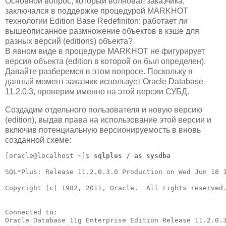
Основной вопрос, который волновал заказчика,
заключался в поддержке процедурой MARKHOT
технологии Edition Base Redefiniton: работает ли
вышеописанное размножение объектов в кэше для
разных версий (editions) объекта?
В явном виде в процедуре MARKHOT не фигурирует
версия объекта (edition в которой он был определен).
Давайте разберемся в этом вопросе. Поскольку в
данный момент заказчик использует Oracle Database
11.2.0.3, проверим именно на этой версии СУБД.
Создадим отдельного пользователя и новую версию
(edition), выдав права на использование этой версии и
включив потенциальную версионируемость в вновь
созданной схеме:
[oracle@localhost ~]$ 
sqlplus / as sysdba
SQL*Plus: Release 11.2.0.3.0 Production on Wed Jun 18 1
Copyright (c) 1982, 2011, Oracle.  All rights reserved.
Connected to:

Oracle Database 11g Enterprise Edition Release 11.2.0.3