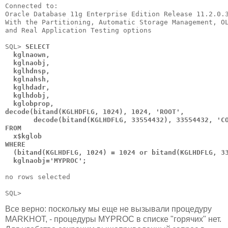
Connected to:

Oracle Database 11g Enterprise Edition Release 11.2.0.3
With the Partitioning, Automatic Storage Management, OL
and Real Application Testing options

SQL> 
SELECT 

  kglnaown, 

  kglnaobj, 

  kglhdnsp, 

  kglnahsh,

  kglhdadr, 

  kglhdobj, 

  kglobprop,

decode(bitand(KGLHDFLG, 1024), 1024, 'ROOT',

       decode(bitand(KGLHDFLG, 33554432), 33554432, 'CO
FROM 

  x$kglob

WHERE 

  (bitand(KGLHDFLG, 1024) = 1024 or bitand(KGLHDFLG, 33
  kglnaobj='MYPROC';
no rows selected

Все верно: поскольку мы еще не вызывали процедуру
MARKHOT, - процедуры MYPROC в списке "горячих" нет.