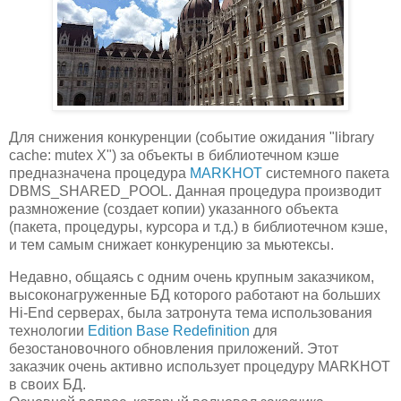
Для снижения конкуренции (событие ожидания "library
cache: mutex X") за объекты в библиотечном кэше
предназначена процедура
MARKHOT
системного пакета
DBMS_SHARED_POOL. Данная процедура производит
размножение (создает копии) указанного объекта
(пакета, процедуры, курсора и т.д.) в библиотечном кэше,
и тем самым снижает конкуренцию за мьютексы.
Недавно, общаясь с одним очень крупным заказчиком,
высоконагруженные БД которого работают на больших
Hi-End серверах, была затронута тема использования
технологии
Edition Base Redefinition
для
безостановочного обновления приложений. Этот
заказчик очень активно использует процедуру MARKHOT
в своих БД.