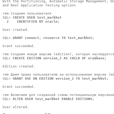
With the Partitioning, Automatic Storage Management, OL
and Real Application Testing options

rem Coздаем пользователя

SQL> 
CREATE USER test_markhot 

  2    IDENTIFIED BY oracle;
User created.

SQL> 
GRANT connect, resource TO test_markhot;
Grant succeeded.

rem Coздаем новую версию (edition), которая наследуется
SQL> 
CREATE EDITION version_2 AS CHILD OF ora$base;
Edition created.

rem Даем права пользователю на использование версии (ed
SQL> 
GRANT USE ON EDITION version_2 TO test_markhot;
Grant succeeded.

rem Включаем для созданной схемы потенциальную версиони
SQL> 
ALTER USER test_markhot ENABLE EDITIONS;