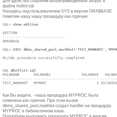
Для удобства сохраним вышеприведенный запрос в
файле
hotlist.sql
Находясь под пользователем SYS в версии ORA$BASE
пометим нашу нашу процедуру как горячую:
SQL> 
show edition
EDITION

------------------------------

ORA$BASE

SQL> 
EXEC dbms_shared_pool.markhot('TEST_MARKHOT','MYP
PL/SQL procedure successfully completed.

SQL 
@hotlist.sql
KGLNAOWN       KGLNAOBJ               KGLHDNSP   KGLNAH
-------------- -------------------- ---------- --------
TEST_MARKHOT   MYPROC                        1 35136932
Как Вы видите, - наша процедура MYPROC была
помечена как горячая. При этом вызов
dbms_shared_pool.markhot создал handler на процедуру
MYPROC в библиотечном кэше.
Попробуем выполнить процедуру MYPROC в версии