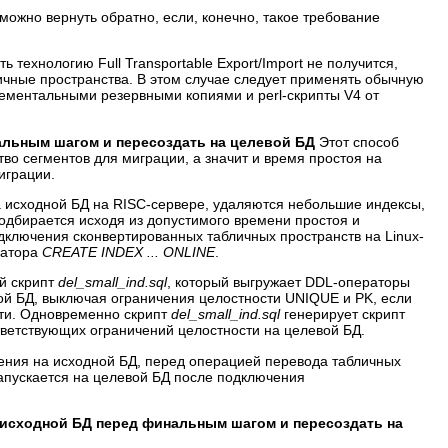
можно вернуть обратно, если, конечно, такое требование
 технологию Full Transportable Export/Import не получится,
ичные пространства. В этом случае следует применять обычную
ементальными резервными копиями и perl-скрипты V4 от
альным шагом и пересоздать на целевой БД
Этот способ
тво сегментов для миграции, а значит и время простоя на
играции.
 исходной БД на RISC-сервере, удаляются небольшие индексы,
одбирается исходя из допустимого времени простоя и
дключения сконвертированных табличных пространств на Linux-
ратора
СREATE INDEX ... ONLINE
.
й скрипт
del_small_ind.sql
, который выгружает DDL-операторы
ной БД, выключая ограничения целостности UNIQUE и PK, если
ти. Одновременно скрипт
del_small_ind.sql
генерирует скрипт
тветствующих ограничений целостности на целевой БД.
ения на исходной БД, перед операцией перевода табличных
апускается на целевой БД после подключения
исходной БД перед финальным шагом и пересоздать на