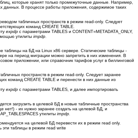
блиц, которые хранят только промежуточные данные. Например,
х данных. В процессе работы приложения, содержимое таких
реводом табличных пространств в режим read-only. Следует
тветствующих команд CREATE TABLE.
иту
expdp
с параметрами TABLES и CONTENT=METADATA_ONLY,
помощью утилиты
impdp
.
е таблицы на БД на Linux x86 сервере. Статические таблицы -
ере на период миграции можно запретить в них изменения. В
совом приложении, или справочник тарифов услуг в биллинговой
абличных пространств в режим read-only. Следует заранее
ющих команд CREATE TABLE и перенести в них данные из
иту
expdp
с параметрами TABLES, и далее импортировать
дется загрузить в целевой БД в новые табличные пространства
 нет!) - их нужно заранее создать на целевой БД, и
EMAP_TABLESPACES утилиты
impdp
.
комендуется на целевой БД перевести их в режим read only.
 эти таблицы в режим read write