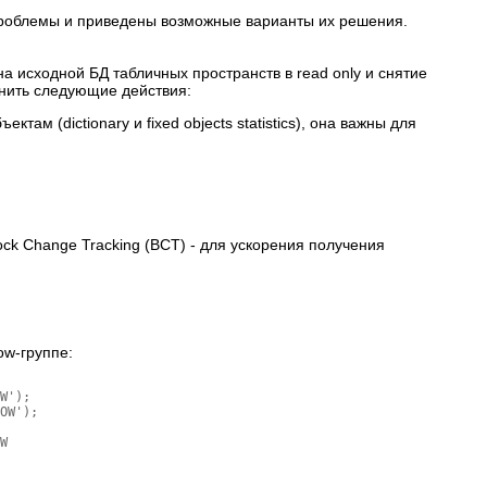
 проблемы и приведены возможные варианты их решения.
а исходной БД табличных пространств в read only и снятие
нить следующие действия:
ам (dictionary и fixed objects statistics), она важны для
ock Change Tracking (BCT) - для ускорения получения
ow-группе:
W');

OW');

W
