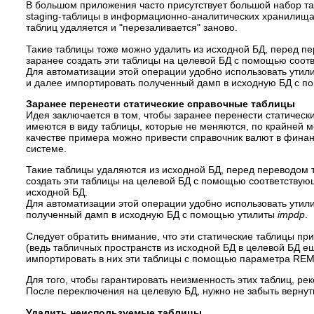
В большом приложения часто присутствует большой набор та
staging-таблицы в информационно-аналитических хранилища
таблиц удаляется и "перезаливается" заново.
Такие таблицы тоже можно удалить из исходной БД, перед пе
заранее создать эти таблицы на целевой БД с помощью соо
Для автоматизации этой операции удобно использовать утил
и далее импортировать полученный дамп в исходную БД с 
Заранее перенести статические справочные таблицы
Идея заключается в том, чтобы заранее перенести статически
имеются в виду таблицы, которые не меняются, по крайней м
качестве примера можно привести справочник валют в финан
системе.
Такие таблицы удаляются из исходной БД, перед переводом т
создать эти таблицы на целевой БД с помощью соответству
исходной БД.
Для автоматизации этой операции удобно использовать утил
полученный дамп в исходную БД с помощью утилиты
impdp
.
Следует обратить внимание, что эти статические таблицы при
(ведь табличных пространств из исходной БД в целевой БД еще
импортировать в них эти таблицы с помощью параметра R
Для того, чтобы гарантировать неизменность этих таблиц, ре
После переключения на целевую БД, нужно не забыть вернуть
Удалить неиспользуемые таблицы