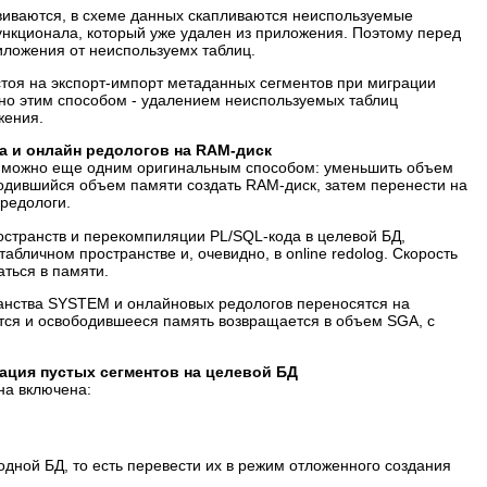
виваются, в схеме данных скапливаются неиспользуемые
ункционала, который уже удален из приложения. Поэтому перед
иложения от неиспользуемх таблиц.
стоя на экспорт-импорт метаданных сегментов при миграции
нно этим способом - удалением неиспользуемых таблиц
жения.
а и онлайн редологов на RAM-диск
Д можно еще одним оригинальным способом: уменьшить объем
бодившийся объем памяти создать RAM-диск, затем перенести на
редологи.
остранств и перекомпиляции PL/SQL-кода в целевой БД,
бличном пространстве и, очевидно, в online redolog. Скорость
аться в памяти.
анства SYSTEM и онлайновых редологов переносятся на
тся и освободившееся память возвращается в объем SGA, c
зация пустых сегментов на целевой БД
на включена:
дной БД, то есть перевести их в режим отложенного создания