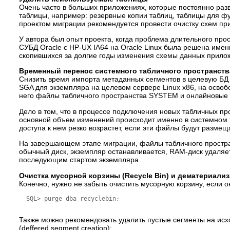
Очень часто в больших приложениях, которые постоянно раз
таблицы, например: резервные копии таблиц, таблицы для ф
проектом миграции рекомендуется провести очистку схем пр
У автора был опыт проекта, когда проблема длительного про
СУБД Oracle с HP-UX IA64 на Oracle Linux была решена име
скопившихся за долгие годы изменения схемы данных прило
Временный перенос системного табличного пространств
Снизить время импорта метаданных сегментов в целевую Б
SGA для экземпляра на целевом сервере Linux x86, на осво
него файлы табличного пространства SYSTEM и онлайновые 
Дело в том, что в процессе подключения новых табличных пр
основной объем изменений происходит именно в системном та
доступа к нем резко возрастет, если эти файлы будут размещ
На завершающем этапе миграции, файлы табличного простр
обычный диск, экземпляр останавливается, RAM-диск удаляе
последующим стартом экземпляра.
Очистка мусорной корзины (Recycle Bin) и дематериали
Конечно, нужно не забыть очистить мусорную корзину, если о
  SQL> purge dba recyclebin;

Также можно рекомендовать удалить пустые сегменты на исхо
(deffered segment creation):