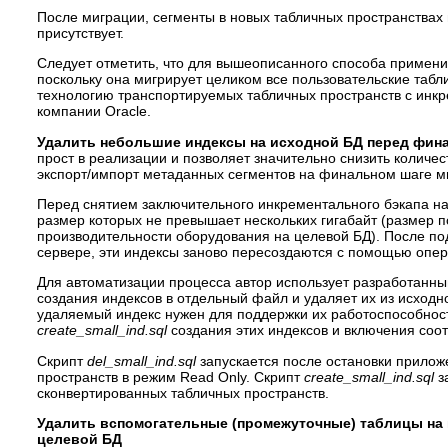
После миграции, сегменты в новых табличных пространствах 
присутствует.
Следует отметить, что для вышеописанного способа применить
поскольку она мигрирует целиком все пользовательские табл
технологию транспортируемых табличных пространств c инкр
компании Oracle.
Удалить небольшие индексы на исходной БД перед фин
прост в реализации и позволяет значительно снизить количес
экспорт/импорт метаданных сегментов на финальном шаге м
Перед снятием заключительного инкрементального бэкапа на
размер которых не превышает нескольких гигабайт (размер п
производительности оборудования на целевой БД). После по
сервере, эти индексы заново пересоздаются с помощью опе
Для автоматизации процесса автор использует разработанны
создания индексов в отдельный файл и удаляет их из исход
удаляемый индекс нужен для поддержки их работоспособнос
create_small_ind.sql
создания этих индексов и включения соо
Скрипт
del_small_ind.sql
запускается после остановки прилож
пространств в режим Read Only. Скрипт
create_small_ind.sql
з
сконвертированных табличных пространств.
Удалить вспомогательные (промежуточные) таблицы на 
целевой БД