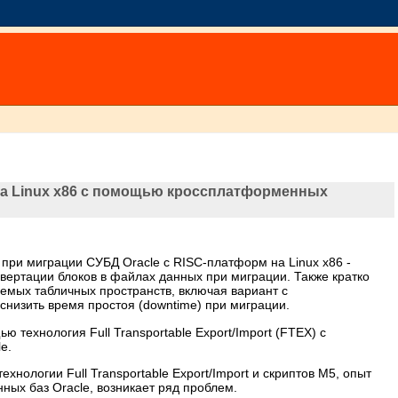
на Linux x86 с помощью кроссплатформенных
при миграции СУБД Oracle с RISC-платформ на Linux x86 -
вертации блоков в файлах данных при миграции. Также кратко
емых табличных пространств, включая вариант с
низить время простоя (downtime) при миграции.
 технология Full Transportable Export/Import (FTEX) с
e.
ологии Full Transportable Export/Import и скриптов M5, опыт
ных баз Oracle, возникает ряд проблем.