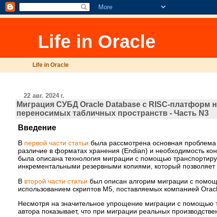
Life in Oracle
Life in Oracle
22 авг. 2024 г.
Миграция СУБД Oracle Database с RISC-платформ 
переносимых табличных пространств - Часть N3
Введение
В
первой части статьи
была рассмотрена основная проблема 
различие в форматах хранения (Endian) и необходимость кон
была описана технология миграции с помощью транспортиру
инкрементальными резервными копиями, который позволяет с
В
второй части статьи
был описан алгорим миграции с помощью
использованием скриптов M5, поставляемых компанией Oracl
Несмотря на значительное упрощение миграции с помощью техн
автора показывает, что при миграции реальных производствен