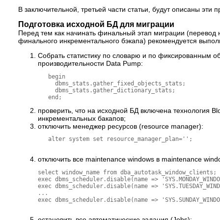
В заключительной, третьей части статьи, будут описаны эти
Подготовка исходной БД для миграции
Перед тем как начинать финальный этап миграции (перевод н
финального инкрементального бэкапа) рекомендуется выпол
Собрать статистику по словарю и по фиксированным объект
производительности Data Pump:
   begin

     dbms_stats.gather_fixed_objects_stats;

     dbms_stats.gather_dictionary_stats;

проверить, что на исходной БД включена технология Bl
инкрементальных бакапов;
отключить менеджер ресурсов (resource manager):
   alter system set resource_manager_plan='';

отключить все maintenance windows в maintenance wind
select window_name from dba_autotask_window_clients;

exec dbms_scheduler.disable(name => 'SYS.MONDAY_WINDO
exec dbms_scheduler.disable(name => 'SYS.TUESDAY_WIND
...

exec dbms_scheduler.disable(name => 'SYS.SUNDAY_WINDO
остановить все автоматические задания (Jobs);