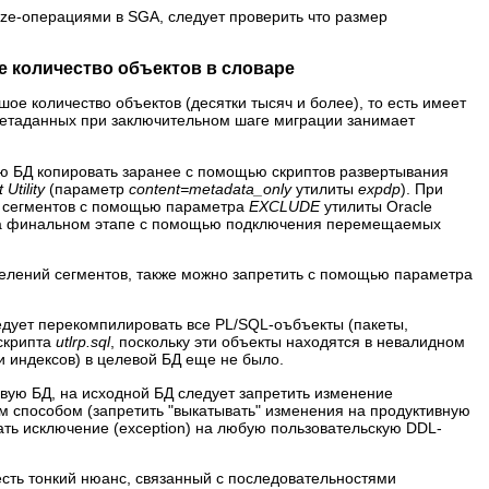
size-операциями в SGA, следует проверить что размер
 количество объектов в словаре
шое количество объектов (десятки тысяч и более), то есть имеет
 метаданных при заключительном шаге миграции занимает
ю БД копировать заранее с помощью скриптов развертывания
Utility
(параметр
content=metadata_only
утилиты
expdp
). При
я сегментов с помощью параметра
EXCLUDE
утилиты Oracle
я на финальном этапе с помощью подключения перемещаемых
елений сегментов, также можно запретить с помощью параметра
едует перекомпилировать все PL/SQL-оъбъекты (пакеты,
 скрипта
utlrp.sql
, поскольку эти объекты находятся в невалидном
 и индексов) в целевой БД еще не было.
вую БД, на исходной БД следует запретить изменение
 способом (запретить "выкатывать" изменения на продуктивную
ать исключение (exception) на любую пользовательскую DDL-
ть тонкий нюанс, связанный с последовательностями