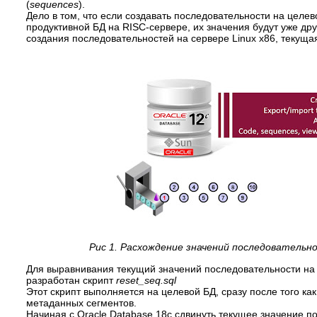
(
sequences
).
Дело в том, что если создавать последовательности на целев
продуктивной БД на RISC-сервере, их значения будут уже дру
создания последовательностей на сервере Linux x86, текуща
Рис 1. Расхождение значений последователь
Для выравнивания текущий значений последовательности на 
разработан скрипт
reset_seq.sql
Этот скрипт выполняется на целевой БД, сразу после того ка
метаданных сегментов.
Начиная с Oracle Database 18c сдвинуть текущее значение 