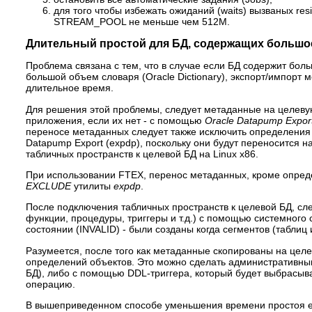
для того чтобы избежать ожиданий (waits) вызваных re
STREAM_POOL не меньше чем 512M.
Длительный простой для БД, содержащих большое
Проблема связана с тем, что в случае если БД содержит боль
большой объем словаря (Oracle Diсtionary), экспорт/импорт
длительное время.
Для решения этой проблемы, следует метаданные на целеву
приложения, если их нет - с помощью
Oracle Datapump Export 
переносе метаданных следует также исключить определени
Datapump Export (expdp), поскольку они будут переноситс
табличных пространств к целевой БД на Linux x86.
При использовании FTEX, перенос метаданных, кроме опред
EXCLUDE
утилиты
expdp
.
После подключения табличных пространств к целевой БД, сл
функции, процедуры, триггеры и т.д.) с помощью системного
состоянии (INVALID) - были созданы когда сегментов (таблиц
Разумеется, после того как метаданные скопированы на целе
определений объектов. Это можно сделать административным
БД), либо с помощью DDL-триггера, который будет выбрасыв
операцию.
В вышеприведенном способе уменьшения времени простоя ес