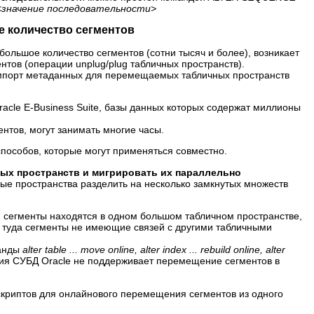
<значение последовательности>
е количество сегментов
ольшое количество сегментов (сотни тысяч и более), возникает
тов (операции unplug/plug табличных пространств).
т/импорт метаданных для перемещаемых табличных пространств
acle E-Business Suite, базы данных которых содержат миллионы
ентов, могут занимать многие часы.
пособов, которые могут применяться совместно.
ных пространств и мигрировать их параллельно
ные пространства разделить на несколько замкнутых множеств
, сегменты находятся в одном большом табличном пространстве,
и туда сегменты не имеющие связей с другими табличными
манды
alter table ... move online, alter index ... rebuild online, alter
ия СУБД Oracle не поддерживает перемещение сегментов в
 скриптов для онлайнового перемещения сегментов из одного