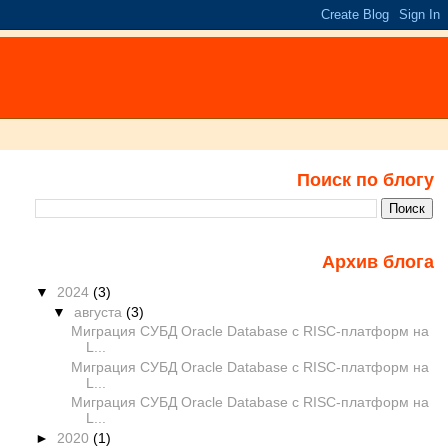
Поиск по блогу
Архив блога
▼
2024
(3)
▼
августа
(3)
Миграция СУБД Oracle Database с RISC-платформ на
L...
Миграция СУБД Oracle Database с RISC-платформ на
L...
Миграция СУБД Oracle Database с RISC-платформ на
L...
►
2020
(1)