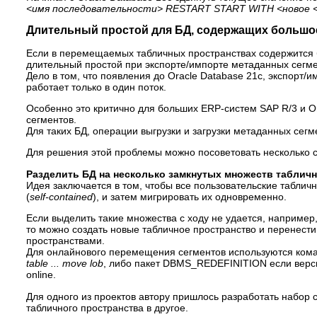
<имя последовательности> RESTART START WITH <новое 
Длительный простой для БД, содержащих большо
Если в перемещаемых табличных пространствах содержится б
длительный простой при экспорте/импорте метаданных сегмен
Дело в том, что появления до Oracle Database 21c, экспор
работает только в один поток.
Особенно это критично для больших ERP-систем SAP R/3 и Or
сегментов.
Для таких БД, операции выгрузки и загрузки метаданных сегм
Для решения этой проблемы можно посоветовать несколько с
Разделить БД на несколько замкнутых множеств таблич
Идея заключается в том, чтобы все пользовательские таблич
(
self-contained
), и затем мигрировать их одновременно.
Если выделить такие множества c ходу не удается, например
то можно создать новые табличное пространство и перенест
пространствами.
Для онлайнового перемещения сегментов используются ко
table ... move lob
, либо пакет DBMS_REDEFINITION если верс
online.
Для одного из проектов автору пришлось разработать набор
табличного пространства в другое.