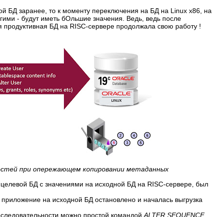
ой БД заранее, то к моменту переключения на БД на Linux x86, на
гими - будут иметь бОльшие значения. Ведь, ведь после
я продуктивная БД на RISC-сервере продолжала свою работу !
ностей при опережающем копировании метаданных
целевой БД с значениями на исходной БД на RISC-сервере, был
к приложение на исходной БД остановлено и началась выгрузка
последовательности можно простой командой
ALTER SEQUENCE