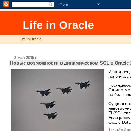
Life in Oracle
Life in Oracle
2 мая 2015 г.
Новые возможности в динамическом SQL в Oracle 
И, наконец
появилась в
Последняя,
Стоит отме
по большому
Существенн
невозможно
PL/SQL-тип
Если рассм
Oracle Data
[oracle@lo