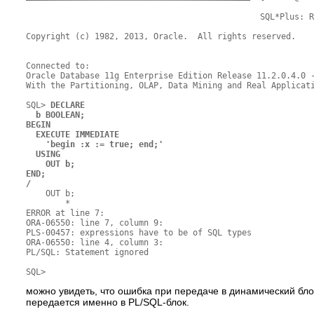
SQL*Plus: R
Copyright (c) 1982, 2013, Oracle.  All rights reserved.

Connected to:

Oracle Database 11g Enterprise Edition Release 11.2.0.4.0 -
With the Partitioning, OLAP, Data Mining and Real Applicati
SQL> 
DECLARE

  b BOOLEAN;

BEGIN

  EXECUTE IMMEDIATE

    'begin :x := true; end;'

  USING

    OUT b;

END;

/
    OUT b;

        *

ERROR at line 7:

ORA-06550: line 7, column 9:

PLS-00457: expressions have to be of SQL types

ORA-06550: line 4, column 3:

PL/SQL: Statement ignored

можно увидеть, что ошибка при передаче в динамический бл
передается именно в PL/SQL-блок.