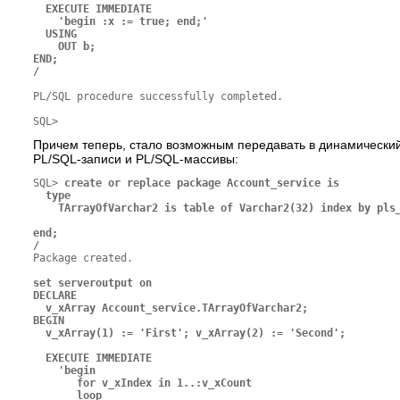
  EXECUTE IMMEDIATE

    'begin :x := true; end;'

  USING

    OUT b;

END;

/
PL/SQL procedure successfully completed.

Причем теперь, стало возможным передавать в динамический
PL/SQL-записи и PL/SQL-массивы:
SQL> 
create or replace package Account_service is

  type

    TArrayOfVarchar2 is table of Varchar2(32) index by pls_
end;

/
Package created.

set serveroutput on

DECLARE

  v_xArray Account_service.TArrayOfVarchar2;

BEGIN

  v_xArray(1) := 'First'; v_xArray(2) := 'Second';

  EXECUTE IMMEDIATE

    'begin

       for v_xIndex in 1..:v_xCount

       loop
