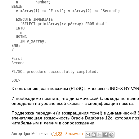
  n        number; 

BEGIN

  v_xArray(1) := 'First'; v_xArray(2) := 'Second';

  EXECUTE IMMEDIATE

    'SELECT printArray(:v_pArray) FROM dual'

  INTO 

    n

  USING

    IN v_xArray;

END;

/
First

Second

PL/SQL procedure successfully completed.

К сожалению, хэш-массивы (PL/SQL-массивы c INDEX BY VA
И необходимо помнить, что динамический блок кода не являе
определен на уровне всей схемы - в спецификации пакета.
Поддержка передачи (и возвращения тоже!) в динамический
впечатляющая возможность Oracle Database 12c, которая поз
читабельным и легким в сопровождении.
Автор:
Igor Melnikov
на
14:23
3 коммент.