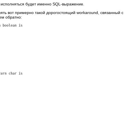
о исполняться будет именно SQL-выражение.
нять вот примерно такой дорогостоящий workaround, связанный с
ем обратно:
 boolean is

urn char is
