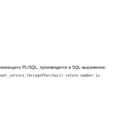
 имеющего PL/SQL, производится в SQL-выражение:
unt_service.TArrayOfVarchar2) return number is
