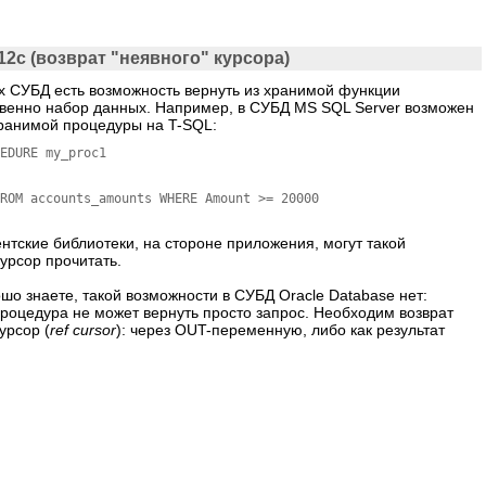
2c (возврат "неявного" курсора)
х СУБД есть возможность вернуть из хранимой функции
венно набор данных. Например, в СУБД MS SQL Server возможен
хранимой процедуры на T-SQL:
EDURE my_proc1

ROM accounts_amounts WHERE Amount >= 20000

ентские библиотеки, на стороне приложения, могут такой
курсор прочитать.
ошо знаете, такой возможности в СУБД Oracle Database нет:
роцедура не может вернуть просто запрос. Необходим возврат
урсор (
ref cursor
): через OUT-переменную, либо как результат