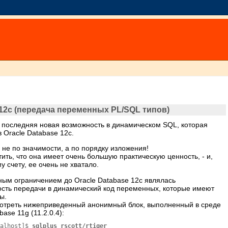
12c (передача переменных PL/SQL типов)
, последняя новая возможность в динамическом SQL, которая
 Oracle Database 12c.
 не по значимости, а по порядку изложения!
тить, что она имеет очень большую практическую ценность, - и,
 счету, ее очень не хватало.
ым ограничением до Oracle Database 12c являлась
сть передачи в динамический код переменных, которые имеют
ы.
отреть нижеприведенный анонимный блок, выполненный в среде
base 11g (11.2.0.4):
calhost]$ 
sqlplus rscott/rtiger