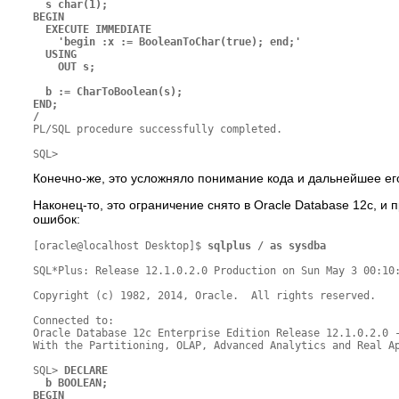
  s char(1);

BEGIN

  EXECUTE IMMEDIATE

    'begin :x := BooleanToChar(true); end;'

  USING

    OUT s;

  b := CharToBoolean(s);

END;

/
PL/SQL procedure successfully completed.

Конечно-же, это усложняло понимание кода и дальнейшее ег
Наконец-то, это ограничение снято в Oracle Database 12c, 
ошибок:
[oracle@localhost Desktop]$ 
sqlplus / as sysdba
SQL*Plus: Release 12.1.0.2.0 Production on Sun May 3 00:10:
Copyright (c) 1982, 2014, Oracle.  All rights reserved.

Connected to:

Oracle Database 12c Enterprise Edition Release 12.1.0.2.0 -
With the Partitioning, OLAP, Advanced Analytics and Real Ap
SQL>
 DECLARE

  b BOOLEAN;

BEGIN
