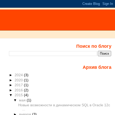
Поиск по блогу
Архив блога
►
2024
(3)
►
2020
(1)
►
2017
(1)
►
2016
(2)
▼
2015
(4)
▼
мая
(1)
Новые возможности в динамическом SQL в Oracle 12c
...
►
января
(3)