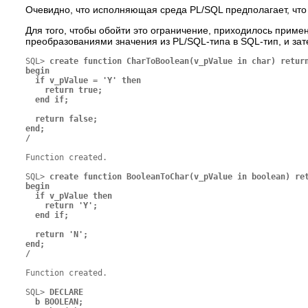
Очевидно, что исполняющая среда PL/SQL предполагает, чт
Для того, чтобы обойти это ограничение, приходилось приме
преобразованиями значения из PL/SQL-типа в SQL-тип, и зат
SQL>
 create function CharToBoolean(v_pValue in char) return
begin

  if v_pValue = 'Y' then

    return true;

  end if;

  return false;

end;

Function created.

SQL>
 create function BooleanToChar(v_pValue in boolean) ret
begin

  if v_pValue then

    return 'Y';

  end if;

  return 'N';

end;

/
Function created.

SQL>
 DECLARE

  b BOOLEAN;
