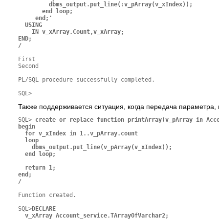
         dbms_output.put_line(:v_pArray(v_xIndex));

       end loop;

     end;'

  USING

    IN v_xArray.Count,v_xArray;

END;

/
First

Second

PL/SQL procedure successfully completed.

SQL>
Также поддерживается ситуация, когда передача параметра,
SQL>
 create or replace function printArray(v_pArray in Acco
begin

  for v_xIndex in 1..v_pArray.count

  loop

    dbms_output.put_line(v_pArray(v_xIndex));

  end loop;

  return 1;

end;

/
Function created.

SQL>
DECLARE

  v_xArray Account_service.TArrayOfVarchar2;
