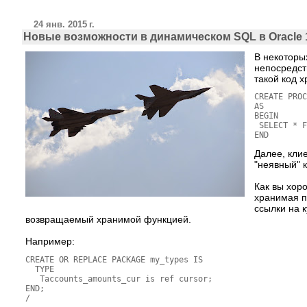
24 янв. 2015 г.
Новые возможности в динамическом SQL в Oracle 1
В некоторы
непосредст
такой код 
CREATE PROC
AS

BEGIN

 SELECT * F
Далее, кли
"неявный" 
Как вы хор
хранимая п
ссылки на к
возвращаемый хранимой функцией.
Например:
CREATE OR REPLACE PACKAGE my_types IS

  TYPE

   Taccounts_amounts_cur is ref cursor;

END;

/
