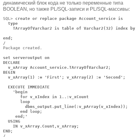
динамический блок кода не только переменные типа
BOOLEAN, но также PL/SQL-записи и PL/SQL-массивы:
SQL> 
create or replace package Account_service is

  type

    TArrayOfVarchar2 is table of Varchar2(32) index by 
end;

/
Package created.

set serveroutput on

DECLARE

  v_xArray Account_service.TArrayOfVarchar2;

BEGIN

  v_xArray(1) := 'First'; v_xArray(2) := 'Second';

  EXECUTE IMMEDIATE

    'begin

       for v_xIndex in 1..:v_xCount

       loop

         dbms_output.put_line(:v_pArray(v_xIndex));

       end loop;

     end;'

  USING

    IN v_xArray.Count,v_xArray;

END;

/