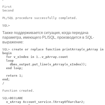
First

Second

PL/SQL procedure successfully completed.

SQL>
Также поддерживается ситуация, когда передача
параметра, имеющего PL/SQL, производится в SQL-
выражение:
SQL>
 create or replace function printArray(v_pArray in 
begin

  for v_xIndex in 1..v_pArray.count

  loop

    dbms_output.put_line(v_pArray(v_xIndex));

  end loop;

  return 1;

end;

/
Function created.

SQL>
DECLARE

  v_xArray Account_service.TArrayOfVarchar2;
