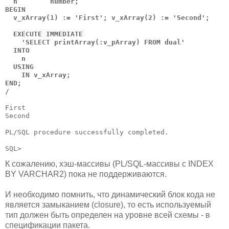
  n        number; 

BEGIN

  v_xArray(1) := 'First'; v_xArray(2) := 'Second';

  EXECUTE IMMEDIATE

    'SELECT printArray(:v_pArray) FROM dual'

  INTO 

    n

  USING

    IN v_xArray;

END;

/
First

Second

PL/SQL procedure successfully completed.

К сожалению, хэш-массивы (PL/SQL-массивы c INDEX
BY VARCHAR2) пока не поддерживаются.
И необходимо помнить, что динамический блок кода не
является замыканием (closure), то есть используемый
тип должен быть определен на уровне всей схемы - в
спецификации пакета.