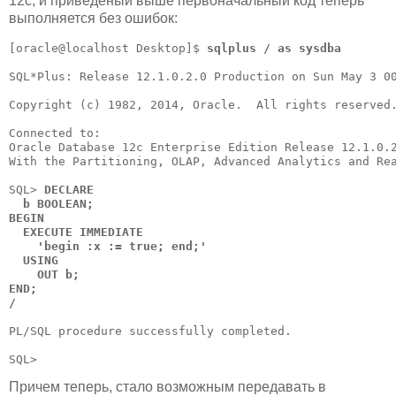
12c, и приведеный выше первоначальный код теперь
выполняется без ошибок:
[oracle@localhost Desktop]$ 
sqlplus / as sysdba
SQL*Plus: Release 12.1.0.2.0 Production on Sun May 3 00
Copyright (c) 1982, 2014, Oracle.  All rights reserved.
Connected to:

Oracle Database 12c Enterprise Edition Release 12.1.0.2
With the Partitioning, OLAP, Advanced Analytics and Rea
SQL>
 DECLARE

  b BOOLEAN;

BEGIN

  EXECUTE IMMEDIATE

    'begin :x := true; end;'

  USING

    OUT b;

END;

/
PL/SQL procedure successfully completed.

Причем теперь, стало возможным передавать в