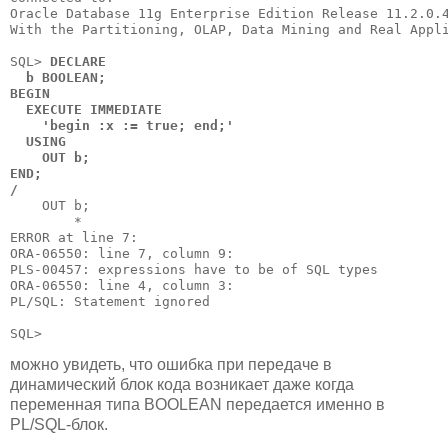
Oracle Database 11g Enterprise Edition Release 11.2.0.4
With the Partitioning, OLAP, Data Mining and Real Appli
SQL> 
DECLARE

  b BOOLEAN;

BEGIN

  EXECUTE IMMEDIATE

    'begin :x := true; end;'

  USING

    OUT b;

END;

/
    OUT b;

        *

ERROR at line 7:

ORA-06550: line 7, column 9:

PLS-00457: expressions have to be of SQL types

ORA-06550: line 4, column 3:

PL/SQL: Statement ignored

можно увидеть, что ошибка при передаче в
динамический блок кода возникает даже когда
переменная типа BOOLEAN передается именно в
PL/SQL-блок.