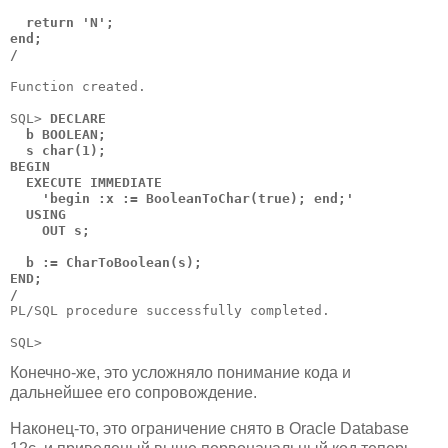
  return 'N';

end;

/
Function created.

SQL>
 DECLARE

  b BOOLEAN;

  s char(1);

BEGIN

  EXECUTE IMMEDIATE

    'begin :x := BooleanToChar(true); end;'

  USING

    OUT s;

  b := CharToBoolean(s);

END;

/
PL/SQL procedure successfully completed.

Конечно-же, это усложняло понимание кода и
дальнейшее его сопровождение.
Наконец-то, это ограничение снято в Oracle Database