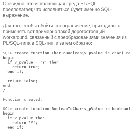
Очевидно, что исполняющая среда PL/SQL
предполагает, что исполняться будет именно SQL-
выражение.
Для того, чтобы обойти это ограничение, приходилось
применять вот примерно такой дорогостоящий
workaround, связанный с преобразованиями значения из
PL/SQL-типа в SQL-тип, и затем обратно:
SQL>
 create function CharToBoolean(v_pValue in char) re
begin

  if v_pValue = 'Y' then

    return true;

  end if;

  return false;

end;

Function created.

SQL>
 create function BooleanToChar(v_pValue in boolean)
begin

  if v_pValue then

    return 'Y';

  end if;
