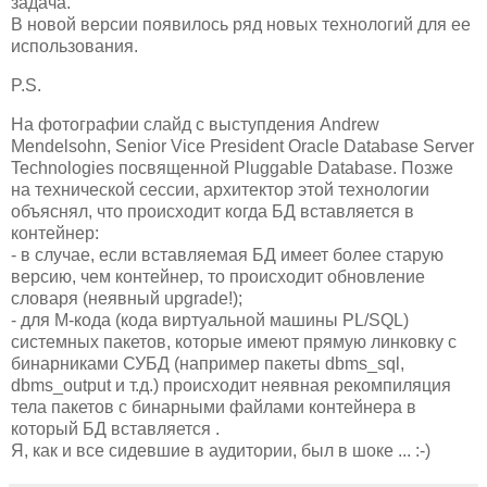
задача.
В новой версии появилось ряд новых технологий для ее
использования.
P.S.
На фотографии слайд с выступдения Andrew
Mendelsohn, Senior Vice President Oracle Database Server
Technologies посвященной Pluggable Database. Позже
на технической сессии, архитектор этой технологии
объяснял, что происходит когда БД вставляется в
контейнер:
- в случае, если вставляемая БД имеет более старую
версию, чем контейнер, то происходит обновление
словаря (неявный upgrade!);
- для М-кода (кода виртуальной машины PL/SQL)
системных пакетов, которые имеют прямую линковку с
бинарниками СУБД (например пакеты dbms_sql,
dbms_output и т.д.) происходит неявная рекомпиляция
тела пакетов с бинарными файлами контейнера в
который БД вставляется .
Я, как и все сидевшие в аудитории, был в шоке ... :-)