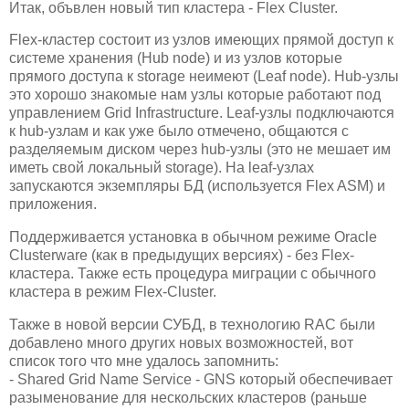
Итак, объвлен новый тип кластера - Flex Cluster.
Flex-кластер состоит из узлов имеющих прямой доступ к
системе хранения (Hub node) и из узлов которые
прямого доступа к storage неимеют (Leaf node). Hub-узлы
это хорошо знакомые нам узлы которые работают под
управлением Grid Infrastructure. Leaf-узлы подключаются
к hub-узлам и как уже было отмечено, общаются с
разделяемым диском через hub-узлы (это не мешает им
иметь свой локальный storage). На leaf-узлах
запускаются экземпляры БД (используется Flex ASM) и
приложения.
Поддерживается установка в обычном режиме Oracle
Clusterware (как в предыдущих версиях) - без Flex-
кластера. Также есть процедура миграции с обычного
кластера в режим Flex-Cluster.
Также в новой версии СУБД, в технологию RAC были
добавлено много других новых возможностей, вот
список того что мне удалось запомнить:
- Shared Grid Name Service - GNS который обеспечивает
разыменование для неcкольских кластеров (раньше