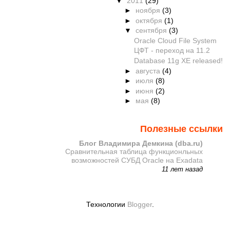
▼
2011
(29)
►
ноября
(3)
►
октября
(1)
▼
сентября
(3)
Oracle Cloud File System
ЦФТ - переход на 11.2
Database 11g XE released!
►
августа
(4)
►
июля
(8)
►
июня
(2)
►
мая
(8)
Полезные ссылки
Блог Владимира Демкина (dba.ru)
Сравнительная таблица функционльных
возможностей СУБД Oracle на Exadata
11 лет назад
Технологии
Blogger
.