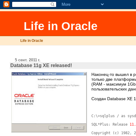
Life in Oracle
Life in Oracle
5 сент. 2011 г.
Database 11g XE released!
Наконец-то вышел в р
только две платформы
(RAM - максимум 1Gb,
пользовательских дан
Создан Database XE 11
C:\>sqlplus / as sysd
SQL*Plus: Release 
11
Copyright (c) 1982, 2