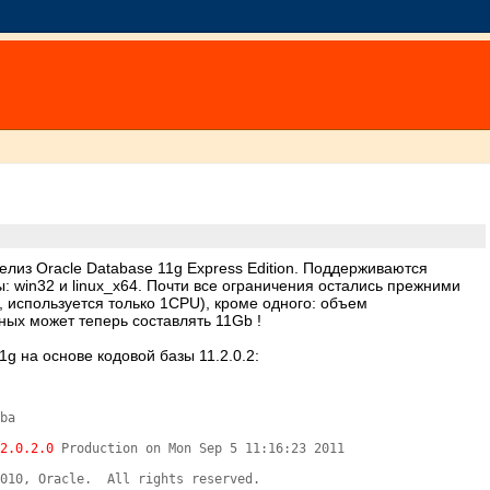
елиз Oracle Database 11g Express Edition. Поддерживаются
: win32 и linux_x64. Почти все ограничения остались прежними
 используется только 1CPU), кроме одного: объем
ных может теперь составлять 11Gb !
g на основе кодовой базы 11.2.0.2:
ba

.2.0.2.0
 Production on Mon Sep 5 11:16:23 2011

010, Oracle.  All rights reserved.
